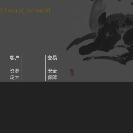
d I win all the world
客户
交易
资源
安全
庞大
保障