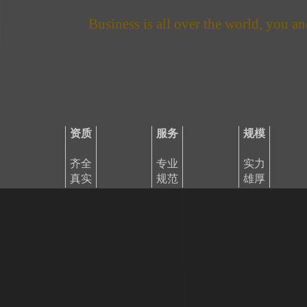
Business is all over the world, you an
资质
服务
规模
齐全
专业
实力
真实
规范
雄厚